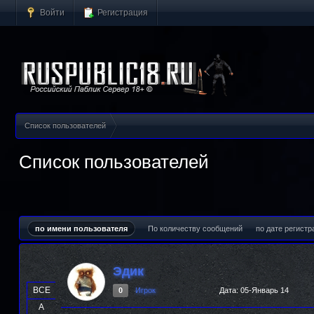
Войти
Регистрация
Список пользователей
Список пользователей
по имени пользователя
По количеству сообщений
по дате регистр
Эдик
ВСЕ
0
Игрок
Дата:
05-Январь 14
А