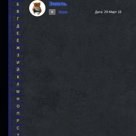
Эмиль
Б
В
0
Игрок
Дата:
29-Март 16
Г
Д
Е
Ё
Ж
З
И
Й
К
Л
М
Н
О
П
Р
С
Т