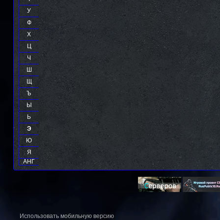
У
Ф
Х
Ц
Ч
Ш
Щ
Ъ
Ы
Ь
Э
Ю
Я
АНГ
Использовать мобильную версию