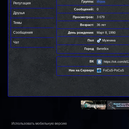
Группа:
Игрок
Репутация
Сообщений:
0
Друзья
Просмотров:
3 679
Темы
Возраст:
36 лет
Сообщения
День рождения:
Март 8, 1990
Пол
Мужчина
Чат
Город
Витебск
ВК
https://vk.com/id
Ник на Сервере
FoCuS-PoCuS
Использовать мобильную версию