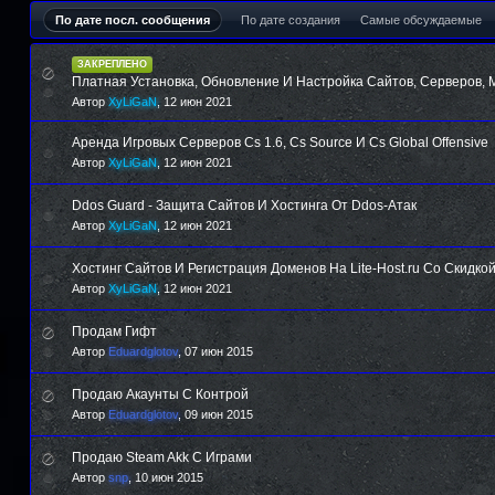
По дате посл. сообщения
По дате создания
Самые обсуждаемые
ЗАКРЕПЛЕНО
Платная Установка, Обновление И Настройка Сайтов, Серверов, 
Автор
XyLiGaN
,
12 июн 2021
Аренда Игровых Серверов Cs 1.6, Cs Source И Cs Global Offensive
Автор
XyLiGaN
,
12 июн 2021
Ddos Guard - Защита Сайтов И Хостинга От Ddos-Атак
Автор
XyLiGaN
,
12 июн 2021
Хостинг Сайтов И Регистрация Доменов На Lite-Host.ru Со Скидко
Автор
XyLiGaN
,
12 июн 2021
Продам Гифт
Автор
Eduardglotov
,
07 июн 2015
Продаю Акаунты С Контрой
Автор
Eduardglotov
,
09 июн 2015
Продаю Steam Akk С Играми
Автор
snp
,
10 июн 2015