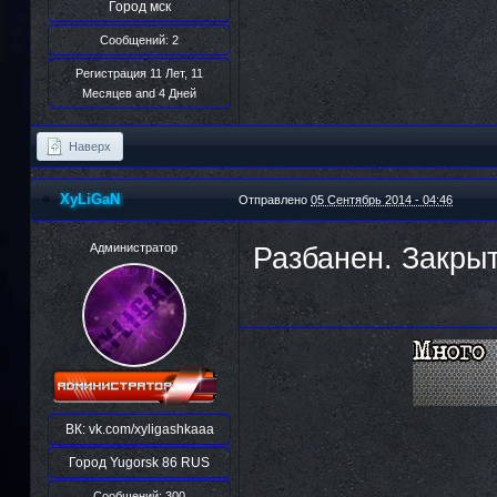
Город
мск
Сообщений: 2
Регистрация 11 Лет, 11
Месяцев and 4 Дней
Наверх
XyLiGaN
Отправлено
05 Сентябрь 2014 - 04:46
Администратор
Разбанен. Закрыт
ВК:
vk.com/xyligashkaaa
Город
Yugorsk 86 RUS
Сообщений: 300