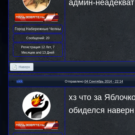
админ-неадекват
Город
Набережные Челны
Сообщений: 20
Регистрация 12 Лет, 7
Месяцев and 13 Дней
Наверх
skk
Отправлено
04 Сентябрь 2014 - 22:14
хз что за Яблочк
обиделся наверн 