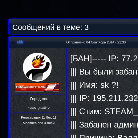
Сообщений в теме: 3
skk
Отправлено
04 Сентябрь 2014 - 21:38
[БАН]----- IP: 77
||| Вы были заба
||| Имя: sk ?!
||| IP: 195.211.23
Город
мск
Сообщений: 2
||| Стим: STEAM
Регистрация 11 Лет, 11
||| Забанен адми
Месяцев and 4 Дней
||| Причина: Вал