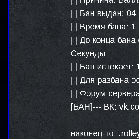
||| Бан выдан: 04
||| Время бана: 
||| До конца бана
Секунды
||| Бан истекает:
||| Для разбана 
||| Форум сервер
[БАН]--- ВК: vk.
наконец-то :rolle