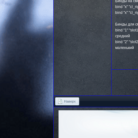
Бинды на сме
bind "x" "cl
bind "x" "cl
Бинды для с
bind "1" "sl
средний
bind "2" "sl
маленький
Наверх