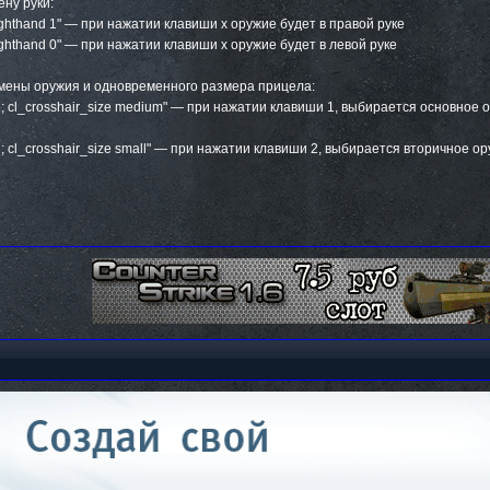
ну руки:
_righthand 1" — при нажатии клавиши x оружие будет в правой руке
_righthand 0" — при нажатии клавиши x оружие будет в левой руке
мены оружия и одновременного размера прицела:
ot1; cl_crosshair_size medium" — при нажатии клавиши 1, выбирается основно
ot2; cl_crosshair_size small" — при нажатии клавиши 2, выбирается вторичное