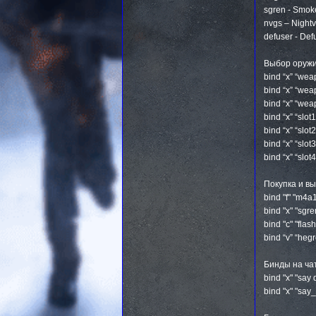
sgren - Smok
nvgs – Night
defuser - De
Выбор оружи
bind “x” “w
bind “x” “we
bind “x” “w
bind “x” “sl
bind “x” “slo
bind “x” “slo
bind “x” “sl
Покупка и в
bind "f" "m4
bind "x" "sg
bind "c" "fl
bind “v” “he
Бинды на чат
bind "x" "say
bind "x" "sa