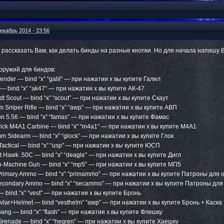
екабрь 2014 - 23:56
 рассказать Вам, как делать бинды на разные кнопки. Но для начала напишу 
оружий для биндов:
efender — bind “x” “galil” — при нажатии x вы купите Галил
 — bind “x” “ak47” — при нажатии x вы купите АК-47
idt Scout — bind “x” “scout” — при нажатии x вы купите Скаут
 Sniper Rifle — bind “x” “awp” — при нажатии x вы купите АВП
ion 5.56 — bind “x” “famas” — при нажатии x вы купите Фамас
ick M4A1 Carbine — bind “x” “m4a1” — при нажатии x вы купите М4А1
mm Sidearm — bind “x” “glock” — при нажатии x вы купите Глок
 Tactical — bind “x” “usp” — при нажатии x вы купите ЮСП
ht Hawk .50C — bind “x” “deagle” — при нажатии x вы купите Дигл
-Machine Gun — bind “x” “mp5” — при нажатии x вы купите МП5
Primary Ammo — bind “x” “primammo” — при нажатии x вы купите Патроны для 
econdary Ammo — bind “x” “secammo” — при нажатии x вы купите Патроны для
 — bind “x” “vest” — при нажатии x вы купите Бронь
evlar+Helmet — bind “vesthelm” “awp” — при нажатии x вы купите Бронь + Каска
hbang — bind “x” “flash” — при нажатии x вы купите Флешку
Grenade — bind “x” “hegren” — при нажатии x вы купите Хаешку