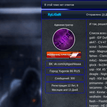
В этой теме нет ответов
XyLiGaN
Отправлено
19 Д
И так, решил
Администратор
Список всех 
galil - IDF D
ak47 - CV-47
scout - Schm
awp - Magnum
famas - Clar
m4a1 - Maver
ВК:
vk.com/xyligashkaaa
glock - 9x19
usp - KM .45
Город
Yugorsk 86 RUS
deagle - Nig
Сообщений: 300
mp5 - KM Sub
primammo - 
Регистрация 12 Лет, 8
secammo - S
Месяцев and 13 Дней
vest - Kevlar
vesthelm - K
flash – Flas
hegren - HE 