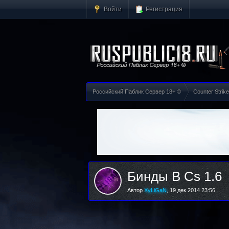
Войти
Регистрация
Российский Паблик Сервер 18+ ©
Counter Strike
Бинды В Cs 1.6
Автор
XyLiGaN
,
19 дек 2014 23:56