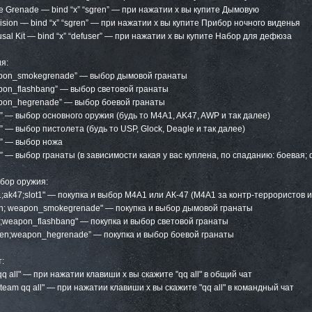
e Grenade — bind “x” “sgren” — при нажатии x вы купите Дымовую
vision — bind “x” “sgren” — при нажатии x вы купите Прибор ночного виденья
fusal Kit — bind “x” “defuser” — при нажатии x вы купите Набор для дефюза
я:
eapon_smokegrenade” — выбор дымовой гранаты
apon_flashbang” — выбор световой гранаты
eapon_hegrenade” — выбор боевой гранаты
ot1” — выбор основного оружия (будь то M4A1, AK47, AWP и так далее)
t2” — выбор пистолета (будь то USP, Glock, Deagle и так далее)
t3” — выбор ножа
ot4” — выбор гранаты (в зависимости какая у вас куплена, по спаданию: боевая
ыбор оружия:
a1;ak47;slot1" — покупка и выбор М4А1 или АК-47 (М4А1 за контр-террористов 
ren; weapon_smokegrenade" — покупка и выбор дымовой гранаты
ash;weapon_flashbang" — покупка и выбор световой гранаты
gren;weapon_hegrenade” — покупка и выбор боевой гранаты
:
 qq all" — при нажатии клавиши x вы скажите "qq all" в общий чат
y_team qq all" — при нажатии клавиши x вы скажите "qq all" в командный чат