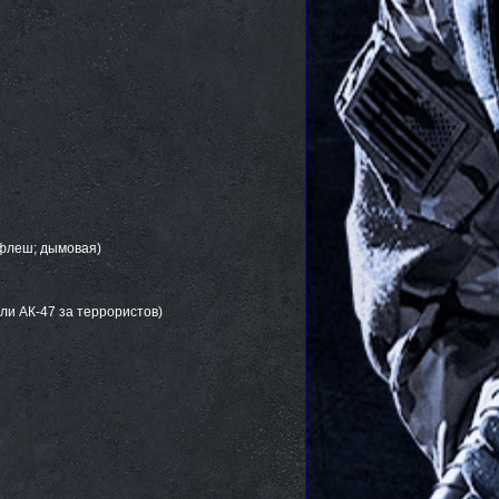
; флеш; дымовая)
или АК-47 за террористов)