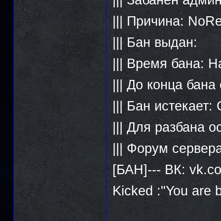
||| Причина: NoRe
||| Бан выдан:
||| Время бана: 
||| До конца бан
||| Бан истекает
||| Для разбана 
||| Форум сервер
[БАН]--- ВК: vk.
Kicked :"You are 