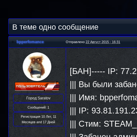
В теме одно сообщение
bpperfomance
Отправлено
22 Август 2015 - 16:31
[БАН]----- IP: 77
||| Вы были заба
||| Имя: bpperfo
Город
Saratov
Сообщений: 1
||| IP: 93.81.191.
Регистрация 10 Лет, 11
||| Стим: STEAM
Месяцев and 17 Дней
||| Забанен адм