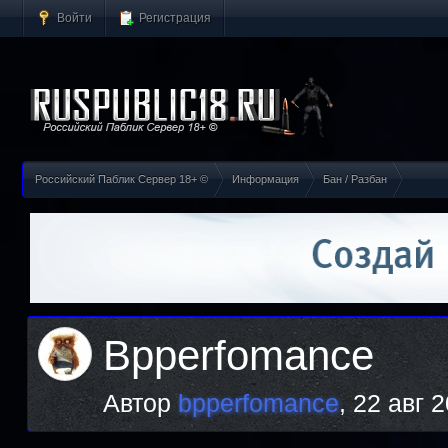
Войти
Регистрация
Российский Паблик Сервер 18+ ©
Информация
Бан / Разбан
Bpperfomance
Автор
bpperfomance
,
22 авг 