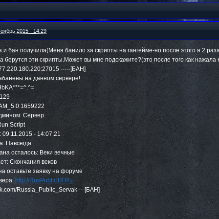
оябрь 2015 - 14:29
 и бан получила(Меня банило за скрипты на гангейме-но после этого я 2 раза
да берутся эти скрипты.Может вы мне подскажите?(это после того как нажала
: 77.220.180.220:27015 -----[БАН]
 забанены на данном сервере!
EHbKA***=^.^=
8.129
TEAM_5:0:1659222
 админом: Сервер
Run Script
: 09.11.2015 - 14:07:21
на: Навсегда
 бана осталось: Веки вечные
кает: Скончания веков
ана оставьте заявку на форуме
рвера:
http://RusPublic18.Ru
 vk.com/Russia_Public_Servak ---[БАН]