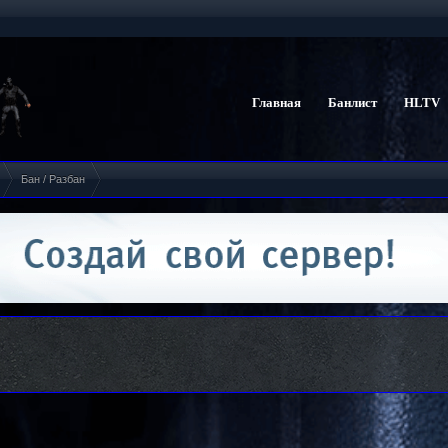
Главная
Банлист
HLTV
Бан / Разбан