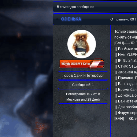
В теме одно сообщение
OJlEHbKA
Отправлено
09 Н
Только зашла
понять отку
[БАН]----- IP
||| Вы были
||| Имя: OJl
||| IP: 95.24.
||| Стим: S
||| Забанен
Город
Санкт-Петербург
||| Причина: 
||| Бан выдан
Сообщений: 1
||| Время ба
Регистрация 10 Лет, 8
||| До конца
Месяцев and 29 Дней
||| Бан исте
||| Для разб
||| Форум се
[БАН]--- ВК: