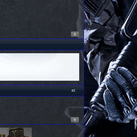
0
#2
0