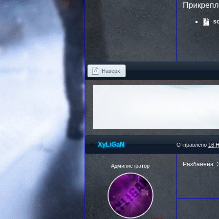
Прикреп
s
Наверх
XyLiGaN
Отправлено
16 Н
Разбанена. 
Администратор