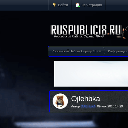
Войти
Регистрация
Российский Паблик Сервер 18+ ©
Информация
Ojlehbka
Автор
OJlEHbKA
,
09 ноя 2015 14:29