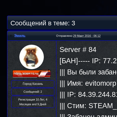
Сообщений в теме: 3
Эмиль
Отправлено
29 Март 2016 - 06:12
Server # 84
[БАН]----- IP: 77
||| Вы были заба
||| Имя: evitomor
Город
Казань
Сообщений: 2
||| IP: 84.39.244.
Регистрация 10 Лет, 4
||| Стим: STEAM
Месяцев and 9 Дней
||| Забанен адм