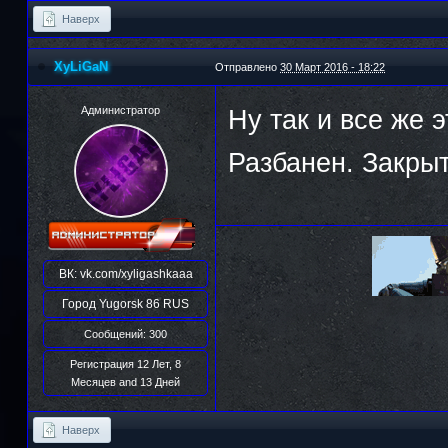
Наверх
XyLiGaN
Отправлено
30 Март 2016 - 18:22
Администратор
Ну так и все же 
Разбанен. Закрыт
ВК:
vk.com/xyligashkaaa
Город
Yugorsk 86 RUS
Сообщений: 300
Регистрация 12 Лет, 8
Месяцев and 13 Дней
Наверх