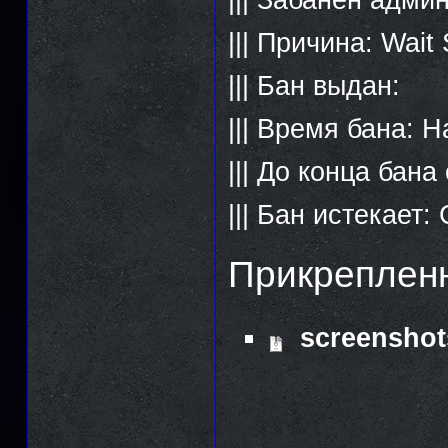
||| Причина: Wait 
||| Бан выдан:
||| Время бана: 
||| До конца бан
||| Бан истекает
Прикреплен
screenshot