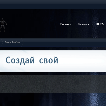
Главная
Банлист
HLTV
Бан / Разбан