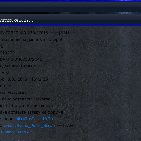
ентябрь 2016 - 17:32
IP: 77.220.180.220:27015 —---[БАН]
и забанены на данном сервере!
2D2
8.210.100
STEAM_0:0:1070872045
н админом: Сервер
: AIM
ан: 18.09.2016 - 16:12:35
aim_usp
бана: Навсегда
ца бана осталось: Никогда
текает: До скончания веков
збана оставьте заявку на форуме
сервера:
http://RusPublic18.Ru
К:
—-[БАН]
vk.com/Russia_Public_Servak
ia_public_servak