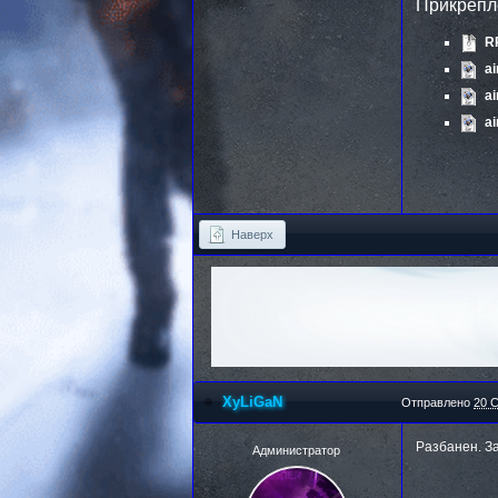
Прикреп
R
a
a
a
Наверх
XyLiGaN
Отправлено
20 С
Разбанен. З
Администратор