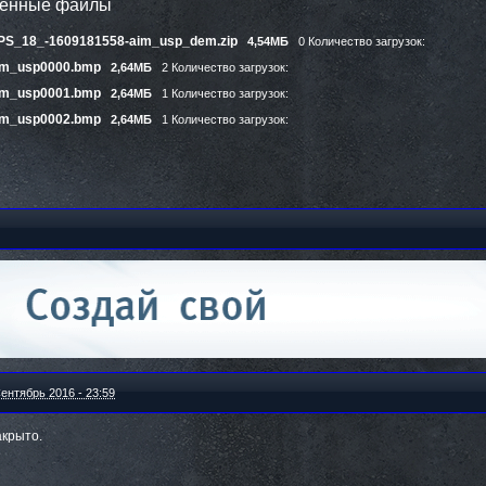
ленные файлы
PS_18_-1609181558-aim_usp_dem.zip
4,54МБ
0 Количество загрузок:
im_usp0000.bmp
2,64МБ
2 Количество загрузок:
im_usp0001.bmp
2,64МБ
1 Количество загрузок:
im_usp0002.bmp
2,64МБ
1 Количество загрузок:
ентябрь 2016 - 23:59
акрыто.