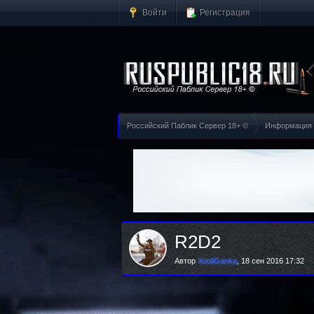
Войти
Регистрация
Российский Паблик Сервер 18+ ©
Информация
R2D2
Автор
XooliGanka
,
18 сен 2016 17:32