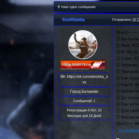
В теме одно сообщение
XooliGanka
Отправлено
18 С
[БАН]---— 
||| Вы был
||| Имя: R
||| IP: 95.7
||| Стим: 
||| Забане
||| Причина
ВК:
https://vk.com/aleshka_x
||| Бан выд
xx
||| Карта: 
||| Время 
Город
Балаково
||| До кон
Сообщений: 1
||| Бан ис
||| Для ра
Регистрация 9 Лет, 10
Месяцев and 18 Дней
||| Форум 
[БАН]-— В
:
vk.com/russ