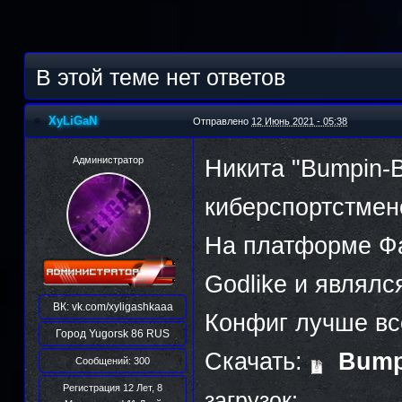
В этой теме нет ответов
XyLiGaN
Отправлено
12 Июнь 2021 - 05:38
Администратор
Никита "Bumpin-
киберспортстмен
На платформе Фа
Godlike и являлс
ВК:
vk.com/xyligashkaaa
Конфиг лучше вс
Город
Yugorsk 86 RUS
Скачать:
Bump
Сообщений: 300
Регистрация 12 Лет, 8
загрузок: