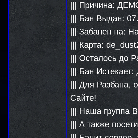
||| Причина: ДЕМ
||| Бан Выдан: 07
||| Забанен на: Н
||| Карта: de_dust
||| Осталось до 
||| Бан Истекает:
||| Для Разбана,
Сайте!
||| Наша группа 
||| А также посе
||| Банит сервер