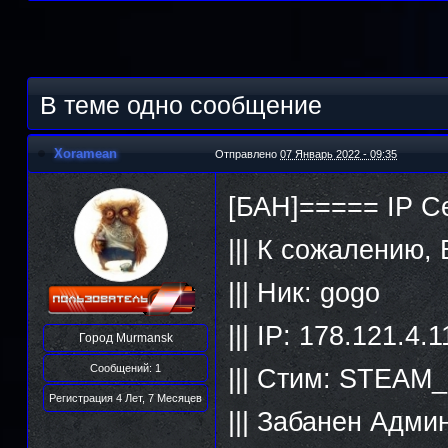
В теме одно сообщение
Xoramean
Отправлено
07 Январь 2022 - 09:35
[БАН]===== IP С
||| К сожалению,
||| Ник: gogo
||| IP: 178.121.4.1
Город
Murmansk
Сообщений: 1
||| Стим: STEAM
Регистрация 4 Лет, 7 Месяцев
||| Забанен Адми