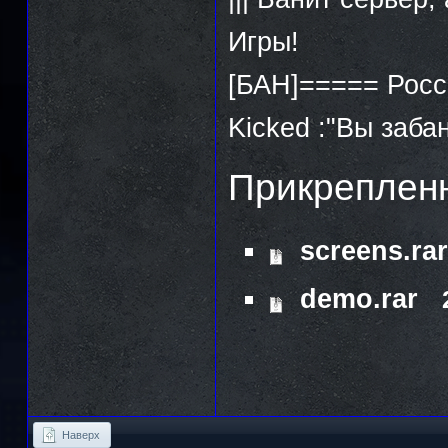
Игры!
[БАН]===== Росс
Kicked :"Вы заб
Прикреплен
screens.rar
demo.rar
Наверх