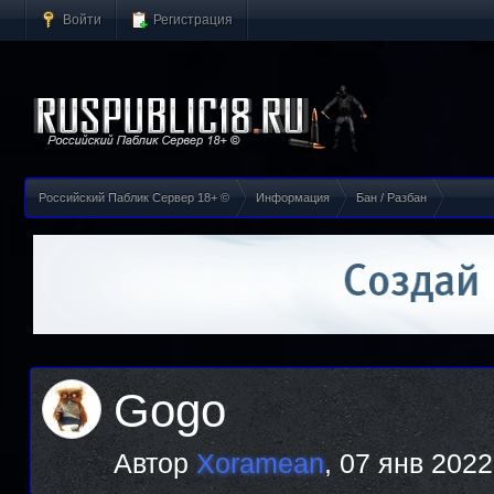
Войти
Регистрация
Российский Паблик Сервер 18+ ©
Информация
Бан / Разбан
Gogo
Автор
Xoramean
,
07 янв 2022