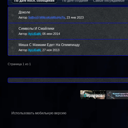
По дате посл. сообщения
По дате создания
Самые обсуждаемые
Доколе
Автор
3aBxo3 M9lcoKoM6uHaTa
,
23 янв 2023
Символы И Смайлики
Автор
XyLiGaN
,
06 июн 2014
Миша С Мамами Едет На Олимпиаду
Автор
XyLiGaN
,
27 ноя 2013
Страница 1 из 1
Использовать мобильную версию