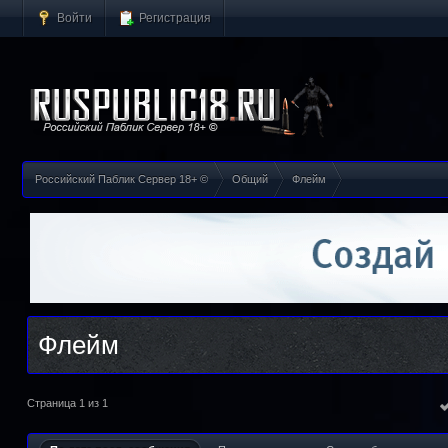
Войти
Регистрация
Российский Паблик Сервер 18+ ©
Общий
Флейм
Флейм
Страница 1 из 1