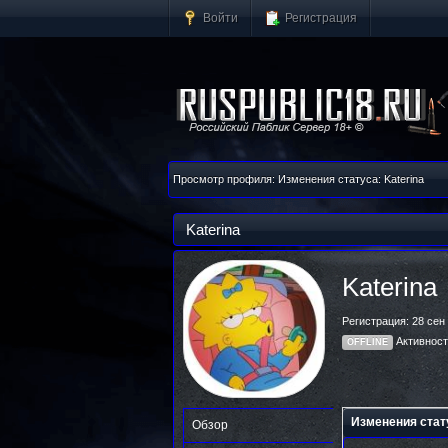
Войти
Регистрация
Просмотр профиля: Изменения статуса: Katerina
Katerina
Katerina
Регистрация: 28 сен
Активност
OFFLINE
Изменения стат
Обзор